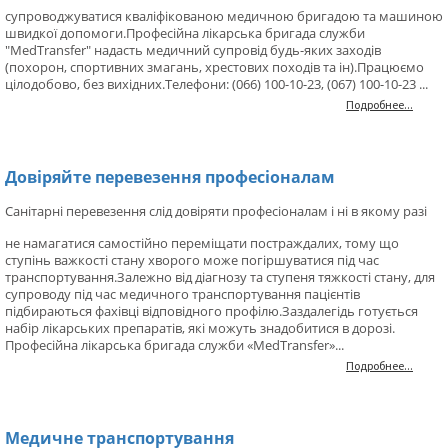
супроводжуватися кваліфікованою медичною бригадою та машиною
швидкої допомоги.Професійна лікарська бригада служби
"MedTransfer" надасть медичний супровід будь-яких заходів
(похорон, спортивних змагань, хрестових походів та ін).Працюємо
цілодобово, без вихідних.Телефони: (066) 100-10-23, (067) 100-10-23 ...
Подробнее...
Довіряйте перевезення професіоналам
Санітарні перевезення слід довіряти професіоналам і ні в якому разі
не намагатися самостійно переміщати постраждалих, тому що
ступінь важкості стану хворого може погіршуватися під час
транспортування.Залежно від діагнозу та ступеня тяжкості стану, для
супроводу під час медичного транспортування пацієнтів
підбираються фахівці відповідного профілю.Заздалегідь готується
набір лікарських препаратів, які можуть знадобитися в дорозі.
Професійна лікарська бригада служби «MedTransfer»...
Подробнее...
Медичне транспортування