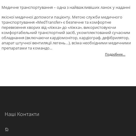
Медичне транспортування – одна з найважливіших ланок у наданні
якісної медичної допомоги пацієнту. Метою служби медичного
транспортування «MedTransfer» є безпечне та комфортне
перевезення хворих від «ліжка» до «ліжка», використовуючи
комфортабельний транспортний засіб, укомплектований сучасним
обладнання (включаючи кардіомонітор, кардіограф, дефібрилятор,
апарат штучної вентиляції легень…), всіма необхідними медичними
препаратами та командо...
Подробнее...
Наші Контакти