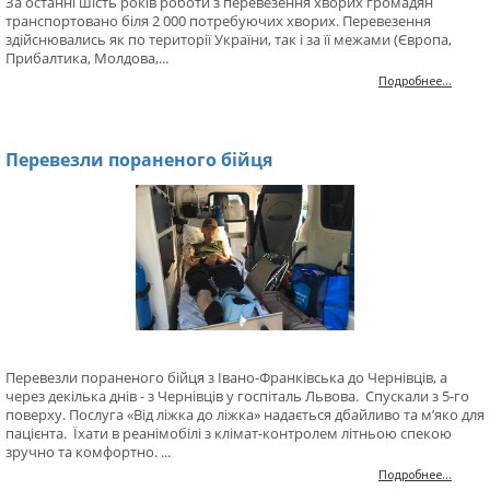
За останні шість років роботи з перевезення хворих громадян
транспортовано біля 2 000 потребуючих хворих. Перевезення
здійснювались як по території України, так і за її межами (Європа,
Прибалтика, Молдова,...
Подробнее...
Перевезли пораненого бійця
Перевезли пораненого бійця з Івано-Франківська до Чернівців, а
через декілька днів - з Чернівців у госпіталь Львова. Спускали з 5-го
поверху. Послуга «Від ліжка до ліжка» надається дбайливо та м’яко для
пацієнта. Їхати в реанімобілі з клімат-контролем літньою спекою
зручно та комфортно. ...
Подробнее...